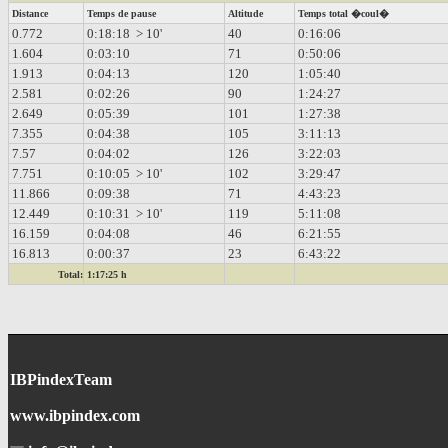
Distance
Temps de pause
Altitude
Temps total �coul�
0.772
0:18:18 > 10'
40
0:16:06
1.604
0:03:10
71
0:50:06
1.913
0:04:13
120
1:05:40
2.581
0:02:26
90
1:24:27
2.649
0:05:39
101
1:27:38
7.355
0:04:38
105
3:11:13
7.57
0:04:02
126
3:22:03
7.751
0:10:05 > 10'
102
3:29:47
11.866
0:09:38
71
4:43:23
12.449
0:10:31 > 10'
119
5:11:08
16.159
0:04:08
46
6:21:55
16.813
0:00:37
23
6:43:22
Total:
1:17:25 h
IBPindexTeam
www.ibpindex.com