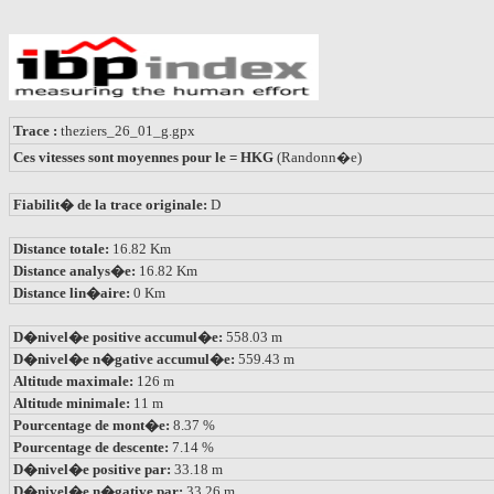
Trace :
theziers_26_01_g.gpx
Ces vitesses sont moyennes pour le = HKG
(Randonn�e)
Fiabilit� de la trace originale:
D
Distance totale:
16.82 Km
Distance analys�e:
16.82 Km
Distance lin�aire:
0 Km
D�nivel�e positive accumul�e:
558.03 m
D�nivel�e n�gative accumul�e:
559.43 m
Altitude maximale:
126 m
Altitude minimale:
11 m
Pourcentage de mont�e:
8.37 %
Pourcentage de descente:
7.14 %
D�nivel�e positive par:
33.18 m
D�nivel�e n�gative par:
33.26 m