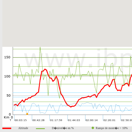
Altitude
D�nivel�e en %
Rampe de mont�e > 10%