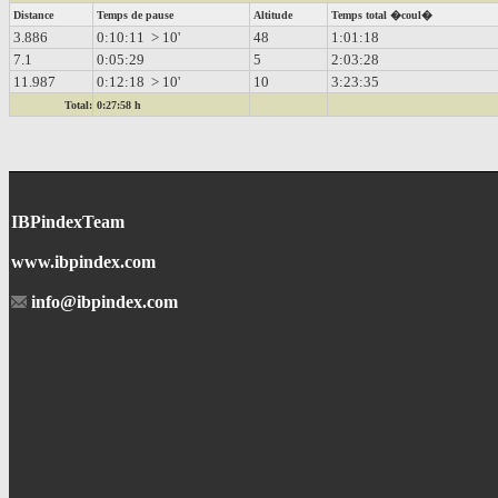
Distance
Temps de pause
Altitude
Temps total �coul�
3.886
0:10:11 > 10'
48
1:01:18
7.1
0:05:29
5
2:03:28
11.987
0:12:18 > 10'
10
3:23:35
Total:
0:27:58 h
IBPindexTeam
www.ibpindex.com
info@ibpindex.com