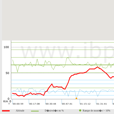
Altitude
D�nivel�e en %
Rampe de mont�e > 10%