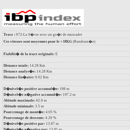
Trace :
072-La S�vre avec un go�t de muscadet
Ces vitesses sont moyennes pour le = HKG
(Randonn�e)
Fiabilit� de la trace originale:
E
Distance totale:
14.28 Km
Distance analys�e:
14.28 Km
Distance lin�aire:
0.02 Km
D�nivel�e positive accumul�e:
198 m
D�nivel�e n�gative accumul�e:
197.2 m
Altitude maximale:
62.6 m
Altitude minimale:
3.5 m
Pourcentage de mont�e:
4.05 %
Pourcentage de descente:
4.29 %
D�nivel�e positive par:
13.87 m
D�nivel�e n�gative par:
13.81 m