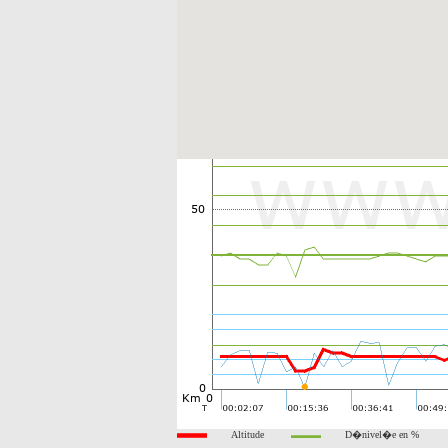
Altitude
D�nivel�e en %