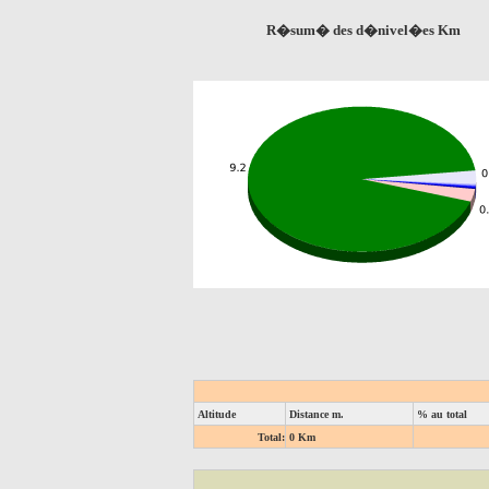
R�sum� des d�nivel�es Km
Altitude
Distance m.
% au total
Total:
0 Km