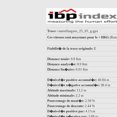
Trace :
marsillargues_25_05_g.gpx
Ces vitesses sont moyennes pour le = HKG
(Ran
Fiabilit� de la trace originale:
E
Distance totale:
9.9 Km
Distance analys�e:
9.9 Km
Distance lin�aire:
0.01 Km
D�nivel�e positive accumul�e:
40.84 m
D�nivel�e n�gative accumul�e:
38.4 m
Altitude maximale:
13.2 m
Altitude minimale:
2.2 m
Pourcentage de mont�e:
2.56 %
Pourcentage de descente:
2.44 %
D�nivel�e positive par:
4.13 m
D�nivel�e n�gative par:
3.88 m