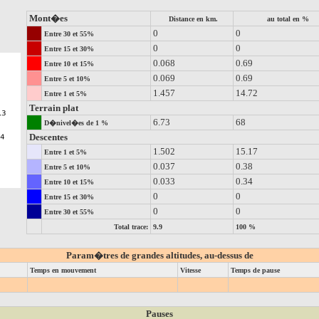
Mont�es
Distance en km.
au total en %
0
0
Entre 30 et 55%
0
0
Entre 15 et 30%
0.068
0.69
Entre 10 et 15%
0.069
0.69
Entre 5 et 10%
1.457
14.72
Entre 1 et 5%
Terrain plat
6.73
68
D�nivel�es de 1 %
Descentes
1.502
15.17
Entre 1 et 5%
0.037
0.38
Entre 5 et 10%
0.033
0.34
Entre 10 et 15%
0
0
Entre 15 et 30%
0
0
Entre 30 et 55%
Total trace:
9.9
100 %
Param�tres de grandes altitudes, au-dessus de
Temps en mouvement
Vitesse
Temps de pause
Pauses