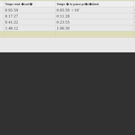
Temps total �coul�
Temps � la pause pr�c�dente
0:05:59
0:05:59 < 10'
0:17:27
0:11:28
0:41:22
0:23:55
1:48:12
1:06:50