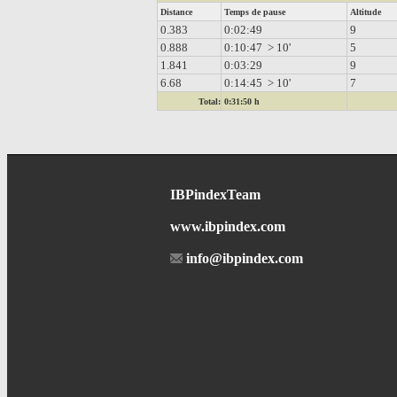
Distance
Temps de pause
Altitude
0.383
0:02:49
9
0.888
0:10:47 > 10'
5
1.841
0:03:29
9
6.68
0:14:45 > 10'
7
Total:
0:31:50 h
IBPindexTeam
www.ibpindex.com
info@ibpindex.com