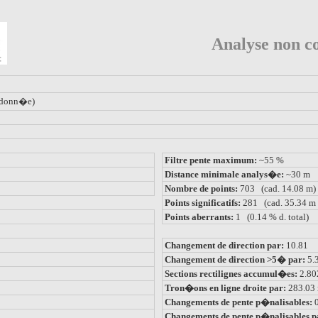
Analyse non co
donn�e)
Filtre pente maximum:
~55 %
Distance minimale analys�e:
~30 m
Nombre de points:
703 (cad. 14.08 m)
Points significatifs:
281 (cad. 35.34 m 
Points aberrants:
1 (0.14 % d. total)
Changement de direction par:
10.81
Changement de direction >5� par:
5.
Sections rectilignes accumul�es:
2.8
Tron�ons en ligne droite par:
283.03
Changements de pente p�nalisables:
Changements de pente p�nalisables p