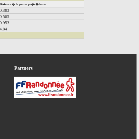
Distance � la pause pr�c�dente
0.383
0.505
0.953
4.84
Partners