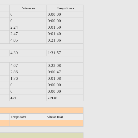
Vitesse en
Temps h:m:s
0
0:00:00
0
0:00:00
2.24
0:01:50
2.47
0:01:40
4.05
0:21:36
4.39
1:31:57
4.07
0:22:08
2.86
0:00:47
1.76
0:01:08
0
0:00:00
0
0:00:00
4.21
2:21:06
Temps total
Vitesse total