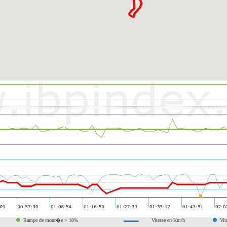
Rampe de mont�e > 10%
Vitesse en Km/h
Vit