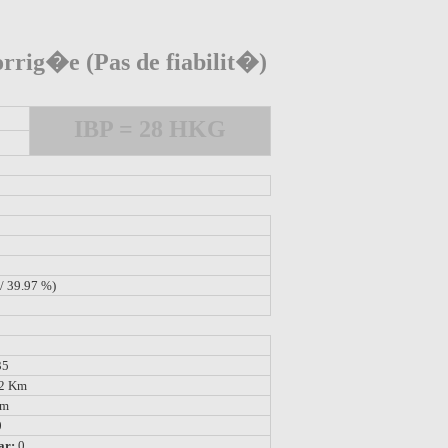
rrig�e (Pas de fiabilit�)
IBP = 28 HKG
/ 39.97 %)
35
02 Km
 m
0
ar:
0