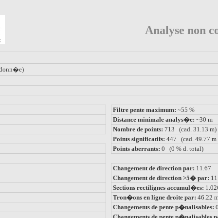
Analyse non co
donn�e)
Filtre pente maximum:
~55 %
Distance minimale analys�e:
~30 m
Nombre de points:
713 (cad. 31.13 m)
Points significatifs:
447 (cad. 49.77 m 
Points aberrants:
0 (0 % d. total)
Changement de direction par:
11.67
Changement de direction >5� par:
11
Sections rectilignes accumul�es:
1.0
Tron�ons en ligne droite par:
46.22 
Changements de pente p�nalisables:
Changements de pente p�nalisables p