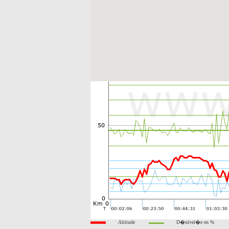
Altitude
D�nivel�e en %