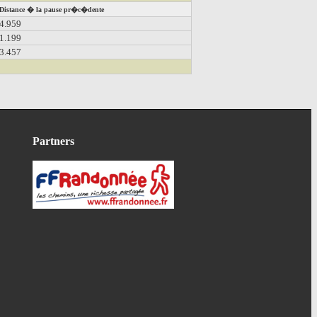
Distance � la pause pr�c�dente
4.959
1.199
3.457
Partners