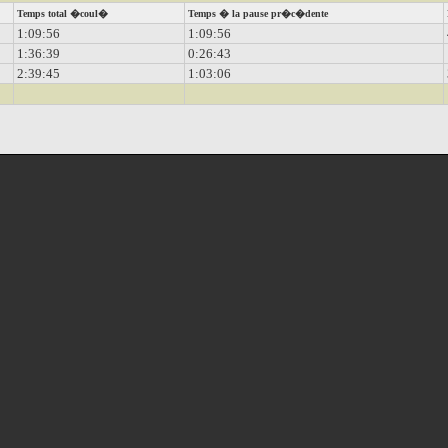
Temps total �coul�
Temps � la pause pr�c�dente
1:09:56
1:09:56
1:36:39
0:26:43
2:39:45
1:03:06