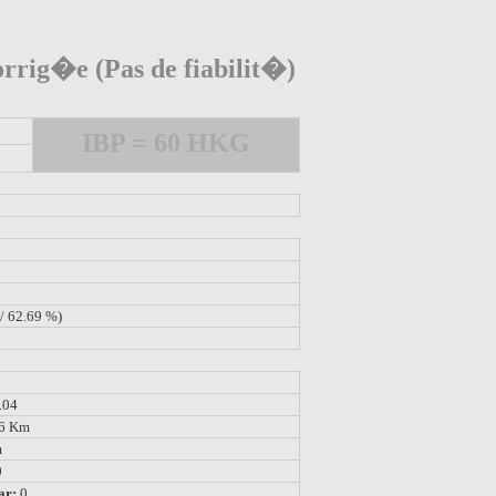
rrig�e (Pas de fiabilit�)
IBP = 60 HKG
/ 62.69 %)
.04
26 Km
m
0
ar:
0