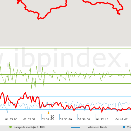
Rampe de mont�e > 10%
Vitesse en Km/h
Vit