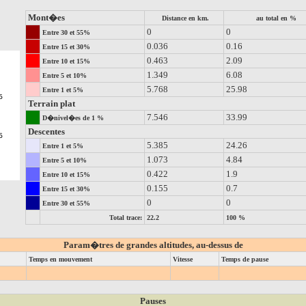
Mont�es
Distance en km.
au total en %
0
0
Entre 30 et 55%
0.036
0.16
Entre 15 et 30%
0.463
2.09
Entre 10 et 15%
1.349
6.08
Entre 5 et 10%
5.768
25.98
Entre 1 et 5%
Terrain plat
7.546
33.99
D�nivel�es de 1 %
Descentes
5.385
24.26
Entre 1 et 5%
1.073
4.84
Entre 5 et 10%
0.422
1.9
Entre 10 et 15%
0.155
0.7
Entre 15 et 30%
0
0
Entre 30 et 55%
Total trace:
22.2
100 %
Param�tres de grandes altitudes, au-dessus de
Temps en mouvement
Vitesse
Temps de pause
Pauses