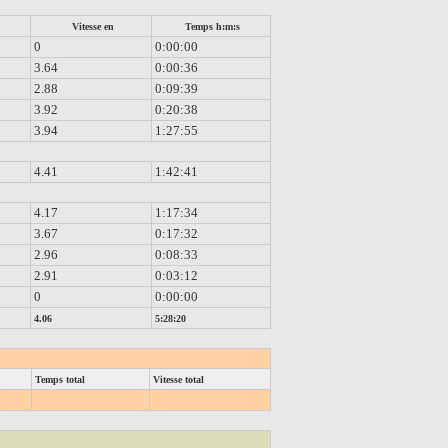
Vitesse en
Temps h:m:s
0
0:00:00
3.64
0:00:36
2.88
0:09:39
3.92
0:20:38
3.94
1:27:55
4.41
1:42:41
4.17
1:17:34
3.67
0:17:32
2.96
0:08:33
2.91
0:03:12
0
0:00:00
4.06
5:28:20
Temps total
Vitesse total