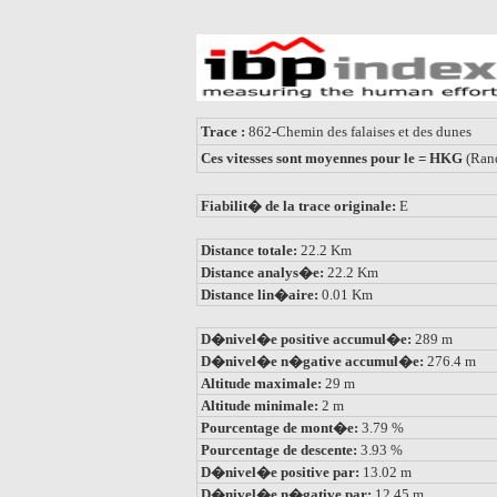
Trace :
862-Chemin des falaises et des dunes
Ces vitesses sont moyennes pour le = HKG
(Ran
Fiabilit� de la trace originale:
E
Distance totale:
22.2 Km
Distance analys�e:
22.2 Km
Distance lin�aire:
0.01 Km
D�nivel�e positive accumul�e:
289 m
D�nivel�e n�gative accumul�e:
276.4 m
Altitude maximale:
29 m
Altitude minimale:
2 m
Pourcentage de mont�e:
3.79 %
Pourcentage de descente:
3.93 %
D�nivel�e positive par:
13.02 m
D�nivel�e n�gative par:
12.45 m