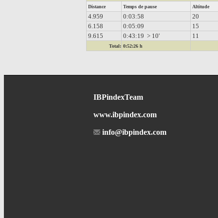
Distance
Temps de pause
Altitude
4.959
0:03:58
20
6.158
0:05:09
15
9.615
0:43:19 > 10'
11
Total:
0:52:26 h
IBPindexTeam
www.ibpindex.com
info@ibpindex.com