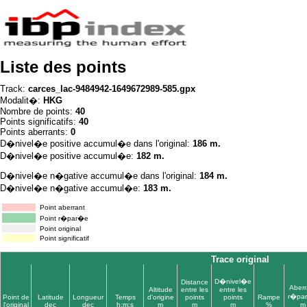
Liste des points
Track:
carces_lac-9484942-1649672989-585.gpx
Modalit�:
HKG
Nombre de points:
40
Points significatifs:
40
Points aberrants:
0
D�nivel�e positive accumul�e dans l'original:
186 m.
D�nivel�e positive accumul�e:
182 m.
D�nivel�e n�gative accumul�e dans l'original:
184 m.
D�nivel�e n�gative accumul�e:
183 m.
Point aberrant
Point r�par�e
Point original
Point significatif
Trace original
D�nivel�e
Distance
Aberr
Altitude
entre les
entre les
r�pa
Point de
Latitude
Longueur
Temps
d'origine
points
points
Rampe
l'original
dec
dec
h:m:s
m
m
m
%
m