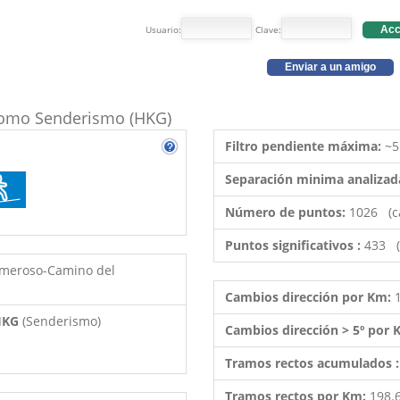
Usuario:
Clave:
Acc
Enviar a un amigo
o como Senderismo (HKG)
Filtro pendiente máxima:
~5
Separación minima analizad
Número de puntos:
1026 (c
Puntos significativos :
433 (
omeroso-Camino del
Cambios dirección por Km:
 HKG
(Senderismo)
Cambios dirección > 5º por
Tramos rectos acumulados 
Tramos rectos por Km:
198.