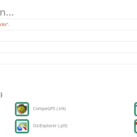
n...
cks".
)
CompeGPS (.trk)
OziExplorer (.plt)