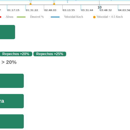
Altura
Desnivel %
Velocidad Km/h
Velocidad < 0.5 Km/h
Repechos >20%
Repechos >25%
o > 20%
ra