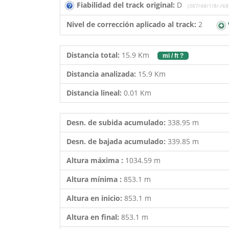
Fiabilidad del track original:
D
(387/48/1/8/-/68
Nivel de corrección aplicado al track:
2
Distancia total:
15.9 Km
mi / ft ?
Distancia analizada:
15.9 Km
Distancia lineal:
0.01 Km
Desn. de subida acumulado:
338.95 m
Desn. de bajada acumulado:
339.85 m
Altura máxima :
1034.59 m
Altura mínima :
853.1 m
Altura en inicio:
853.1 m
Altura en final:
853.1 m