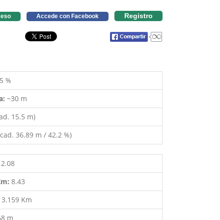
Registro
eso
Accede con Facebook
5 %
a:
~30 m
ad. 15.5 m)
cad. 36.89 m / 42.2 %)
12.08
 Km:
8.43
:
3.159 Km
68 m