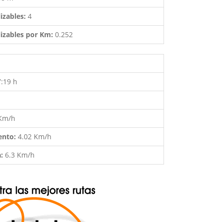
izables:
4
izables por Km:
0.252
7:19 h
 Km/h
ento:
4.02 Km/h
a:
6.3 Km/h