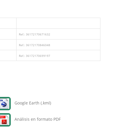
Ref.: 36172170671632
Ref.: 36172170846048
Ref.: 36172170699197
Google Earth (.kml)
Análisis en formato PDF