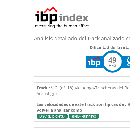
Análisis detallado del track analizad
Dificultad de la ruta
49
HKG
Track :
V.G. (nº118) Moluengo-Trincheras del R
Arenal.gpx
Las velocidades de este track son típicas de :
Volver a analizar como
BYC (Bicicleta)
RNG (Running)