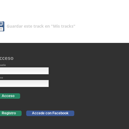
Guardar este track en "Mis tracks"
cceso
uario
ave
Acceso
Registro
Accede con Facebook