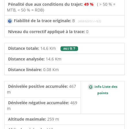
Pénalité due aux conditions du trajet:
49 %
( > 50 % =
MTB, < 50 % = RDB)
Fiabilité de la trace originale:
B
(468/63/0/-/-/63)
Niveau du correctif appliqué à la trace:
0
Distance totale:
14.6 Km
mi / ft ?
Distance analysée:
14.6 Km
Distance linéaire:
0.08 Km
Dénivelée positive accumulée:
467
info Liste des
m
points
Dénivelée négative accumulée:
469
m
Altitude maximale:
259 m