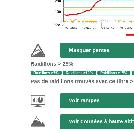
Masquer pentes
Raidillons > 25%
Raidillons >5%
Raidillons >10%
Raidillons >15%
Pas de raidillons trouvés avec ce filtre 
Voir rampes
Voir données à haute alti