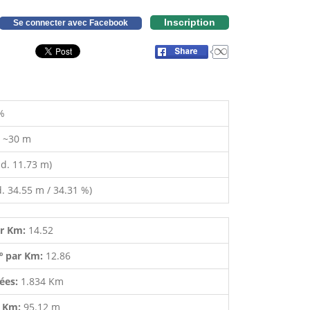
Inscription
Se connecter avec Facebook
%
:
~30 m
d. 11.73 m)
. 34.55 m / 34.31 %)
ar Km:
14.52
º par Km:
12.86
lées:
1.834 Km
r Km:
95.12 m