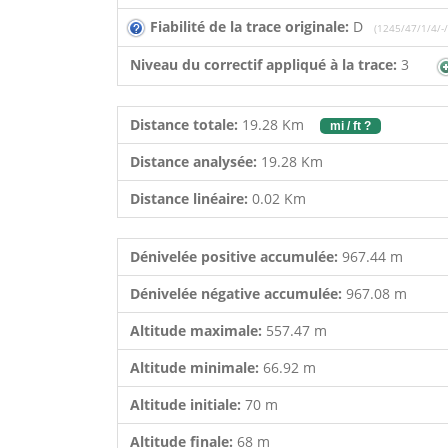
Fiabilité de la trace originale:
D
(1245/47/1/4/-/
Niveau du correctif appliqué à la trace:
3
Distance totale:
19.28 Km
mi / ft ?
Distance analysée:
19.28 Km
Distance linéaire:
0.02 Km
Dénivelée positive accumulée:
967.44 m
Dénivelée négative accumulée:
967.08 m
Altitude maximale:
557.47 m
Altitude minimale:
66.92 m
Altitude initiale:
70 m
Altitude finale:
68 m