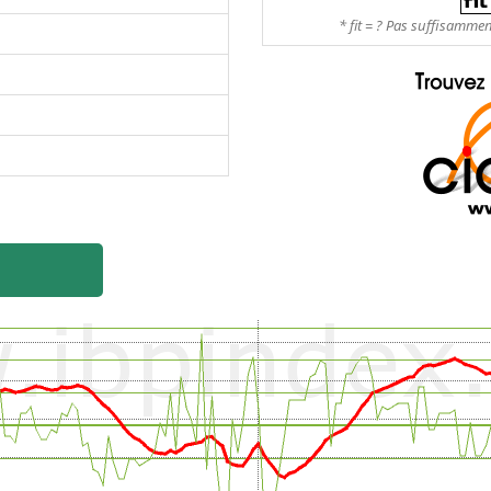
* fit = ? Pas suffisamme