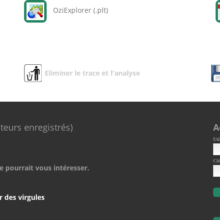
OziExplorer (.plt)
Eliminer le trace et l'analyse
ateurs enregistrés)
A
Uti
Clé
e pourrait vous intéresser.
r des virgules