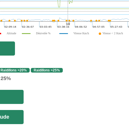
Altitude
Dénivelée %
Vitesse Km/h
Vitesse < 2 Km/h
Raidillons >20%
Raidillons >25%
> 25%
tude