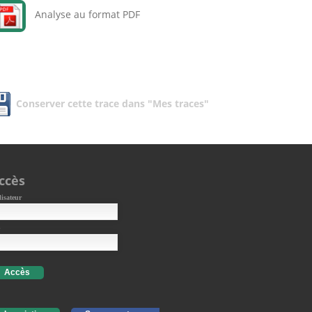
Analyse au format PDF
Conserver cette trace dans "Mes traces"
ccès
lisateur
Accès