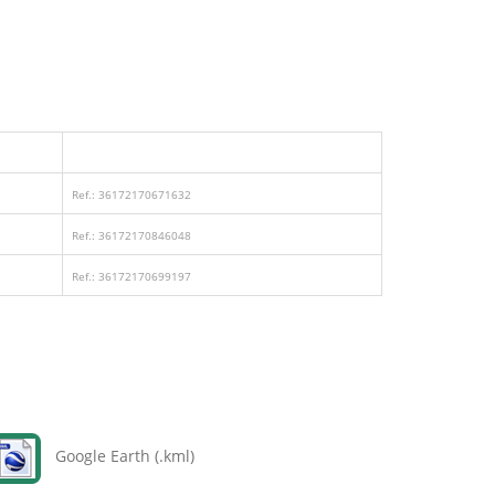
Ref.: 36172170671632
Ref.: 36172170846048
Ref.: 36172170699197
Google Earth (.kml)