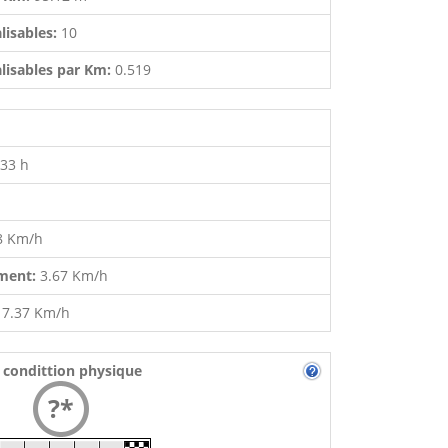
lisables:
10
lisables par Km:
0.519
:33 h
8 Km/h
ment:
3.67 Km/h
:
7.37 Km/h
 condittion physique
?*