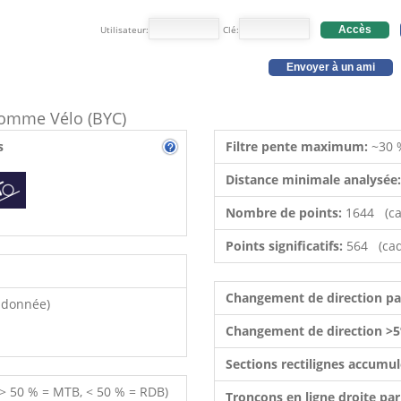
Utilisateur:
Clé:
Accès
Envoyer à un ami
 comme Vélo (BYC)
s
Filtre pente maximum:
~30 
Distance minimale analysée
Nombre de points:
1644 (ca
Points significatifs:
564 (cad
Changement de direction p
ndonnée)
Changement de direction >5
Sections rectilignes accumu
 > 50 % = MTB, < 50 % = RDB)
Tronçons en ligne droite pa