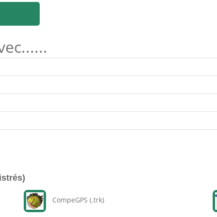
c......
istrés)
CompeGPS (.trk)