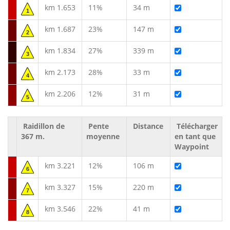
km 1.653
11%
34 m
1
km 1.687
23%
147 m
2
km 1.834
27%
339 m
3
km 2.173
28%
33 m
4
km 2.206
12%
31 m
5
Raidillon de
Pente
Distance
Télécharger
367 m.
moyenne
en tant que
Waypoint
km 3.221
12%
106 m
6
km 3.327
15%
220 m
7
km 3.546
22%
41 m
8