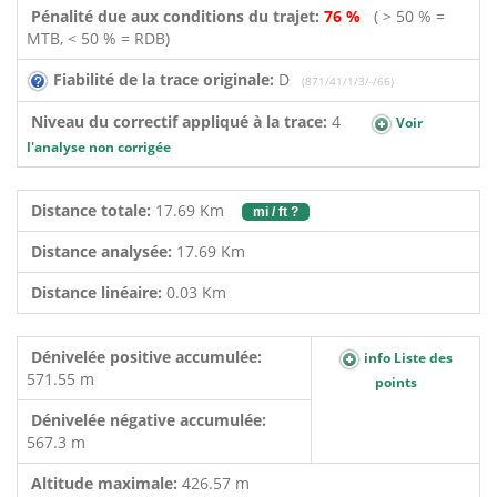
Pénalité due aux conditions du trajet:
76 %
( > 50 % =
MTB, < 50 % = RDB)
Fiabilité de la trace originale:
D
(871/41/1/3/-/66)
Niveau du correctif appliqué à la trace:
4
Voir
l'analyse non corrigée
Distance totale:
17.69 Km
mi / ft ?
Distance analysée:
17.69 Km
Distance linéaire:
0.03 Km
Dénivelée positive accumulée:
info Liste des
571.55 m
points
Dénivelée négative accumulée:
567.3 m
Altitude maximale:
426.57 m