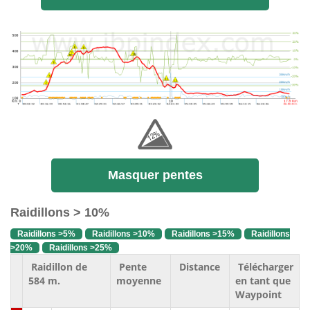
Masquer pentes
Raidillons > 10%
Raidillons >5%
Raidillons >10%
Raidillons >15%
Raidillons
>20%
Raidillons >25%
Raidillon de
Pente
Distance
Télécharger
584 m.
moyenne
en tant que
Waypoint