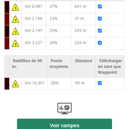
km 0.987
27%
601 m
1
km 2.166
23%
31 m
2
km 2.197
25%
293 m
3
km 3.227
20%
224 m
4
Raidillon de 99
Pente
Distance
Télécharger
m.
moyenne
en tant que
Waypoint
km 10.351
28%
99 m
5
Voir rampes