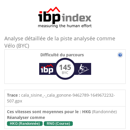
Analyse détaillée de la piste analysée comme
Vélo (BYC)
Difficulté du parcours
145
BYC
Trace :
cala_sisine_-_cala_gonone-9462789-1649672232-
507.gpx
Ces vitesses sont moyennes pour le : HKG
(Randonnée)
Réanalyser comme
HKG (Randonnée)
RNG (Course)