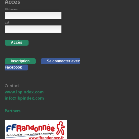
Accès
Utilisateur
Clé
Accès
Inscription
Se connecter avec
Facebook
Contact
www.ibpindex.com
info@ibpindex.com
Partners