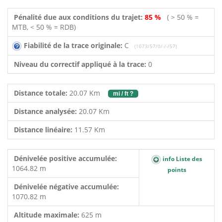
Pénalité due aux conditions du trajet:
85 %
( > 50 % =
MTB, < 50 % = RDB)
Fiabilité de la trace originale:
C
(1073/57/0/-/-/57)
Niveau du correctif appliqué à la trace:
0
Distance totale:
20.07 Km
mi / ft ?
Distance analysée:
20.07 Km
Distance linéaire:
11.57 Km
Dénivelée positive accumulée:
info Liste des
1064.82 m
points
Dénivelée négative accumulée:
1070.82 m
Altitude maximale:
625 m