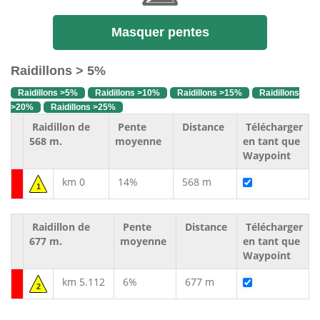
Masquer pentes
Raidillons > 5%
Raidillons >5%
Raidillons >10%
Raidillons >15%
Raidillons
>20%
Raidillons >25%
Raidillon de
Pente
Distance
Télécharger
568 m.
moyenne
en tant que
Waypoint
km 0
14%
568 m
1
Raidillon de
Pente
Distance
Télécharger
677 m.
moyenne
en tant que
Waypoint
km 5.112
6%
677 m
2