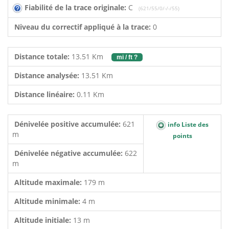
Fiabilité de la trace originale:
C
(621/55/0/-/-/55)
Niveau du correctif appliqué à la trace:
0
Distance totale:
13.51 Km
mi / ft ?
Distance analysée:
13.51 Km
Distance linéaire:
0.11 Km
Dénivelée positive accumulée:
621
info Liste des
m
points
Dénivelée négative accumulée:
622
m
Altitude maximale:
179 m
Altitude minimale:
4 m
Altitude initiale:
13 m