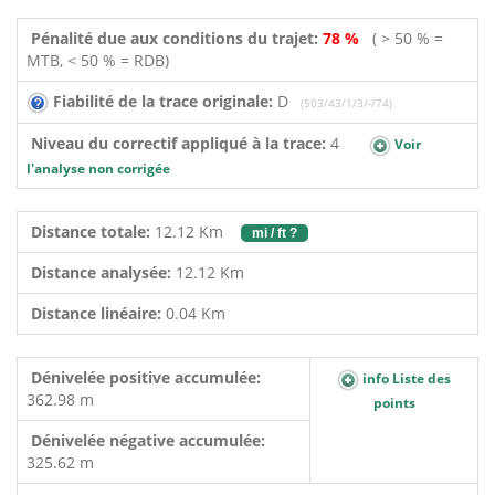
Pénalité due aux conditions du trajet:
78 %
( > 50 % =
MTB, < 50 % = RDB)
Fiabilité de la trace originale:
D
(503/43/1/3/-/74)
Niveau du correctif appliqué à la trace:
4
Voir
l'analyse non corrigée
Distance totale:
12.12 Km
mi / ft ?
Distance analysée:
12.12 Km
Distance linéaire:
0.04 Km
Dénivelée positive accumulée:
info Liste des
362.98 m
points
Dénivelée négative accumulée:
325.62 m