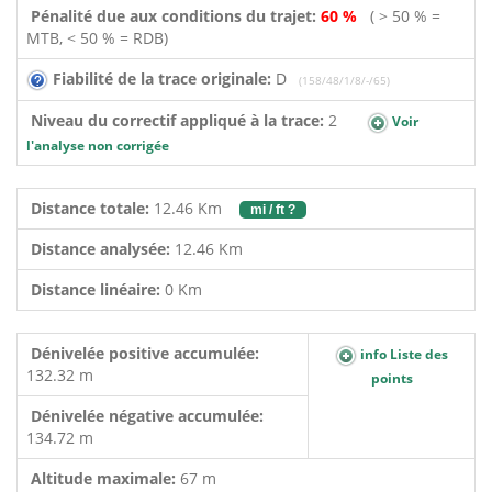
Pénalité due aux conditions du trajet:
60 %
( > 50 % =
MTB, < 50 % = RDB)
Fiabilité de la trace originale:
D
(158/48/1/8/-/65)
Niveau du correctif appliqué à la trace:
2
Voir
l'analyse non corrigée
Distance totale:
12.46 Km
mi / ft ?
Distance analysée:
12.46 Km
Distance linéaire:
0 Km
Dénivelée positive accumulée:
info Liste des
132.32 m
points
Dénivelée négative accumulée:
134.72 m
Altitude maximale:
67 m