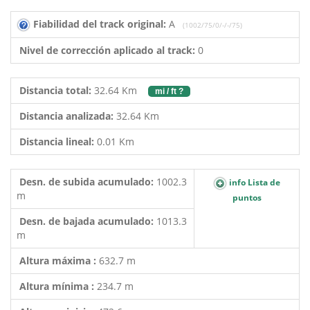
Fiabilidad del track original:
A
(1002/75/0/-/-/75)
Nivel de corrección aplicado al track:
0
Distancia total:
32.64 Km
mi / ft ?
Distancia analizada:
32.64 Km
Distancia lineal:
0.01 Km
Desn. de subida acumulado:
1002.3
info Lista de
m
puntos
Desn. de bajada acumulado:
1013.3
m
Altura máxima :
632.7 m
Altura mínima :
234.7 m