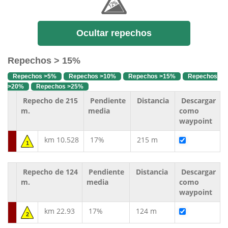
Ocultar repechos
Repechos > 15%
Repechos >5%
Repechos >10%
Repechos >15%
Repechos
>20%
Repechos >25%
Repecho de 215
Pendiente
Distancia
Descargar
m.
media
como
waypoint
km 10.528
17%
215 m
1
Repecho de 124
Pendiente
Distancia
Descargar
m.
media
como
waypoint
km 22.93
17%
124 m
2