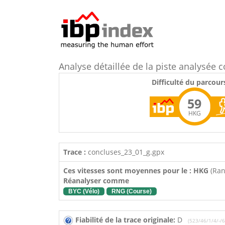
Analyse détaillée de la piste analysé
Difficulté du parcour
59
HKG
Trace :
concluses_23_01_g.gpx
Ces vitesses sont moyennes pour le : HKG
(Ra
Réanalyser comme
BYC (Vélo)
RNG (Course)
Fiabilité de la trace originale:
D
(523/46/1/4/-/6