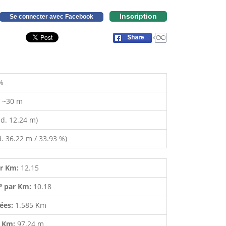
Inscription
Se connecter avec Facebook
%
:
~30 m
d. 12.24 m)
. 36.22 m / 33.93 %)
ar Km:
12.15
º par Km:
10.18
lées:
1.585 Km
r Km:
97.24 m