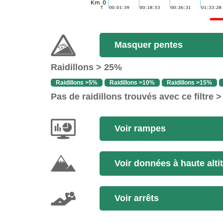
Masquer pentes
Raidillons > 25%
Raidillons >5%
Raidillons >10%
Raidillons >15%
Pas de raidillons trouvés avec ce filtre 
Voir rampes
Voir données à haute alti
Voir arrêts