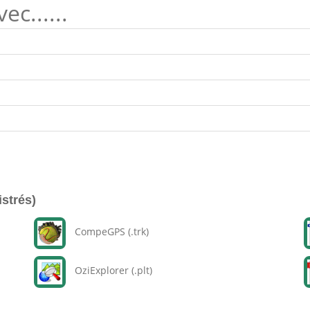
c......
istrés)
CompeGPS (.trk)
OziExplorer (.plt)