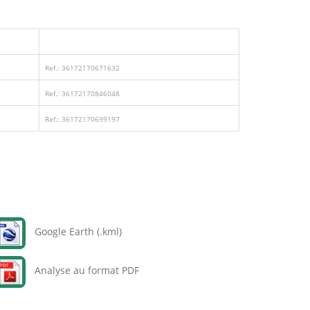
Ref.: 36172170671632
Ref.: 36172170846048
Ref.: 36172170699197
Google Earth (.kml)
Analyse au format PDF