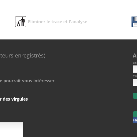
Eliminer le trace et l'analyse
ateurs enregistrés)
A
Uti
Clé
e pourrait vous intéresser.
r des virgules
Fa