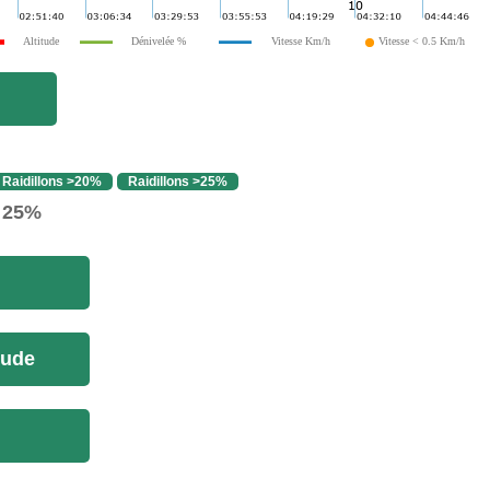
Altitude
Dénivelée %
Vitesse Km/h
Vitesse < 0.5 Km/h
Raidillons >20%
Raidillons >25%
> 25%
tude