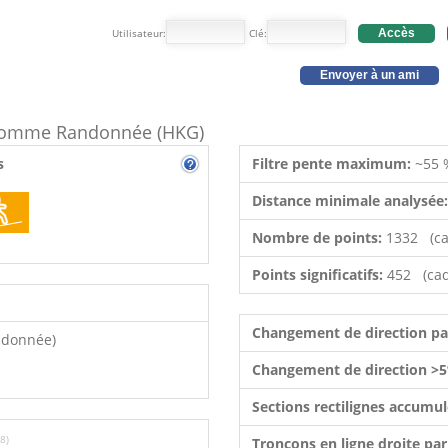
Utilisateur:
Clé:
Accès
Envoyer à un ami
e comme Randonnée (HKG)
s
Filtre pente maximum:
~55 
Distance minimale analysée
Nombre de points:
1332 (ca
Points significatifs:
452 (cad
Changement de direction p
ndonnée)
Changement de direction >5
Sections rectilignes accumu
8)
Tronçons en ligne droite pa