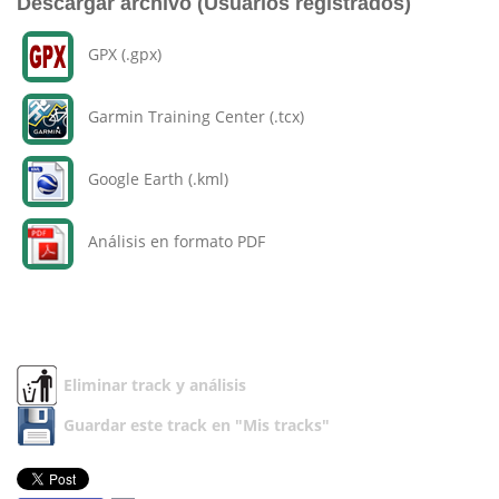
Descargar archivo (Usuarios registrados)
GPX (.gpx)
Garmin Training Center (.tcx)
Google Earth (.kml)
Análisis en formato PDF
Eliminar track y análisis
Guardar este track en "Mis tracks"