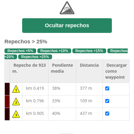
Ocultar repechos
Repechos > 25%
Repechos >5%
Repechos >10%
Repechos >15%
Repechos
>20%
Repechos >25%
Repecho de 923
Pendiente
Distancia
Descargar
m.
media
como
waypoint
km 0.419
38%
377 m
1
km 0.796
33%
109 m
2
km 0.905
40%
437 m
3