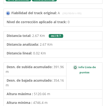
Fiabilidad del track original:
A
(392/95/0/-/-/95)
Nivel de corrección aplicado al track:
0
Distancia total:
2.67 Km
mi / ft ?
Distancia analizada:
2.67 Km
Distancia lineal:
0.02 Km
Desn. de subida acumulado:
391.96
info Lista de
m
puntos
Desn. de bajada acumulado:
354.16
m
Altura máxima :
5120.66 m
Altura mínima :
4746.4 m