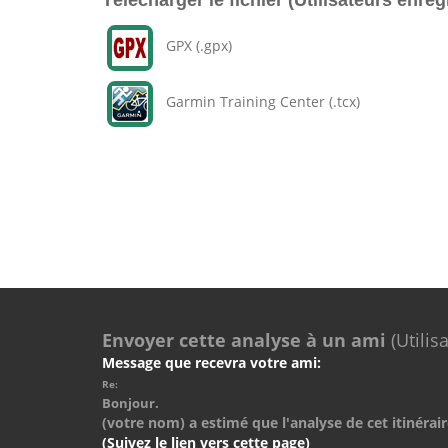
Télécharger le fichier (Utilisateurs enreg
GPX (.gpx)
Garmin Training Center (.tcx)
Envoyer cette analyse à un ami
(Utilis
Message que recevra votre ami:
Re:
Bonjour.
(votre nom) a estimé que l'analyse de cet itinérair
(Suivez le lien vers cette page)