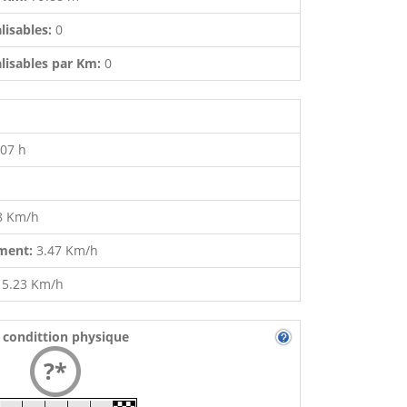
lisables:
0
lisables par Km:
0
:07 h
8 Km/h
ment:
3.47 Km/h
:
5.23 Km/h
 condittion physique
?*