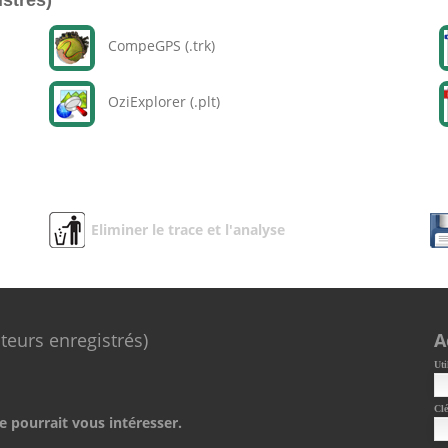
istrés)
CompeGPS (.trk)
OziExplorer (.plt)
Eliminer le trace et l'analyse
ateurs enregistrés)
A
Uti
Clé
e pourrait vous intéresser.