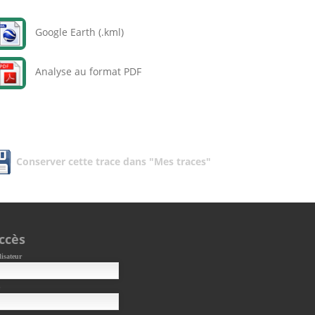
Google Earth (.kml)
Analyse au format PDF
Conserver cette trace dans "Mes traces"
ccès
lisateur