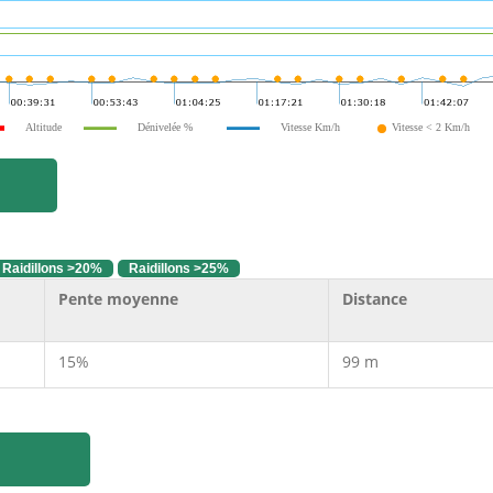
Altitude
Dénivelée %
Vitesse Km/h
Vitesse < 2 Km/h
Raidillons >20%
Raidillons >25%
Pente moyenne
Distance
15%
99 m