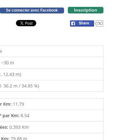
Inscription
Se connecter avec Facebook
%
:
~30 m
. 12.43 m)
. 36.2 m / 34.85 %)
ar Km:
11.79
º par Km:
8.54
lées:
0.393 Km
r Km:
79.88 m