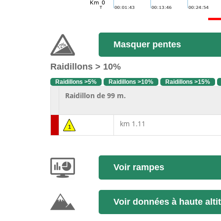
Masquer pentes
Raidillons > 10%
Raidillons >5%
Raidillons >10%
Raidillons >15%
Raidillon de 99 m.
km 1.11
1
Voir rampes
Voir données à haute alti