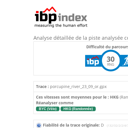
Analyse détaillée de la piste analysé
Difficulté du parcour
30
RNG
Trace :
porcupine_river_23_09_or.gpx
Ces vitesses sont moyennes pour le : HKG
(Ra
Réanalyser comme
BYC (Vélo)
HKG (Randonnée)
Fiabilité de la trace originale:
D
(132/32/2/2/4/