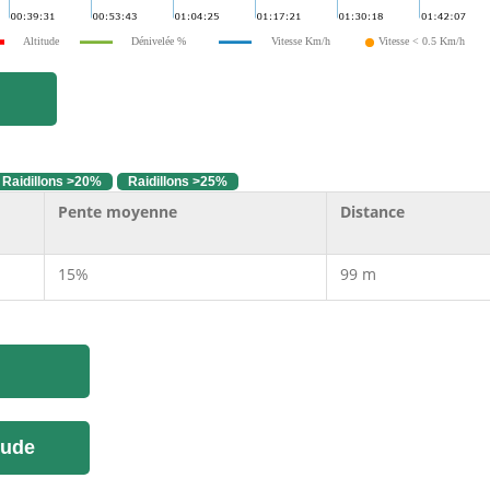
Altitude
Dénivelée %
Vitesse Km/h
Vitesse < 0.5 Km/h
Raidillons >20%
Raidillons >25%
Pente moyenne
Distance
15%
99 m
tude