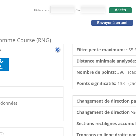
Utilisateur:
Clé:
Accès
Envoyer à un ami
e comme Course (RNG)
s
Filtre pente maximum:
~55 
Distance minimale analysée
Nombre de points:
396 (cad
Points significatifs:
138 (cad
Changement de direction p
ndonnée)
Changement de direction >5
Sections rectilignes accumu
77)
Tronçons en ligne droite pa