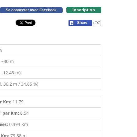
Inscription
Se connecter avec Facebook
%
:
~30 m
. 12.43 m)
. 36.2 m / 34.85 %)
ar Km:
11.79
º par Km:
8.54
lées:
0.393 Km
r Km:
79.88 m