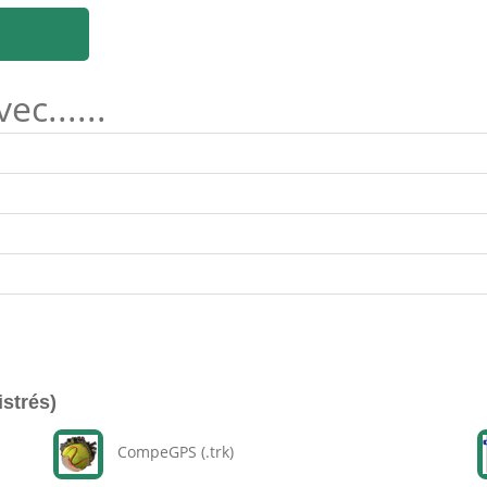
c......
istrés)
CompeGPS (.trk)