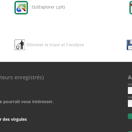
OziExplorer (.plt)
Eliminer le trace et l'analyse
ateurs enregistrés)
A
Uti
Clé
e pourrait vous intéresser.
r des virgules