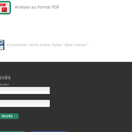
Analyse au format PDF
Conserver cette trace dans "Mes traces"
ccès
lisateur
Accès