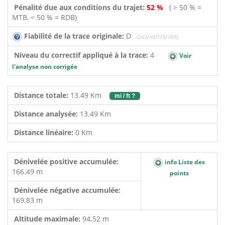
Pénalité due aux conditions du trajet:
52 %
( > 50 % =
MTB, < 50 % = RDB)
Fiabilité de la trace originale:
D
(243/40/1/3/-/69)
Niveau du correctif appliqué à la trace:
4
Voir
l'analyse non corrigée
Distance totale:
13.49 Km
mi / ft ?
Distance analysée:
13.49 Km
Distance linéaire:
0 Km
Dénivelée positive accumulée:
info Liste des
166.49 m
points
Dénivelée négative accumulée:
169.83 m
Altitude maximale:
94.52 m