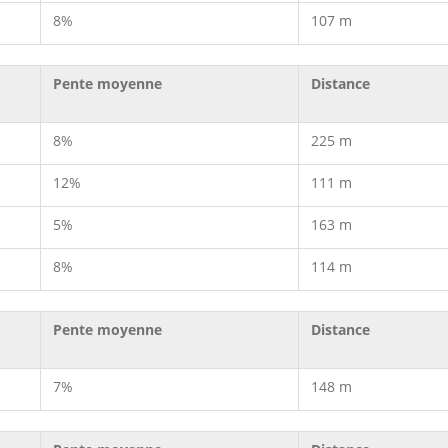
8%
107 m
Pente moyenne
Distance
8%
225 m
12%
111 m
5%
163 m
8%
114 m
Pente moyenne
Distance
7%
148 m