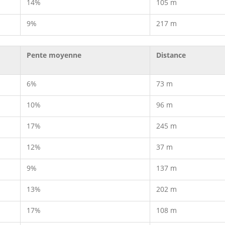
14%
105 m
9%
217 m
Pente moyenne
Distance
6%
73 m
10%
96 m
17%
245 m
12%
37 m
9%
137 m
13%
202 m
17%
108 m