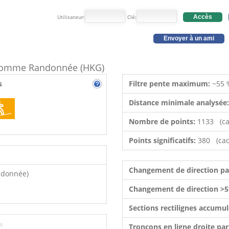
Utilisateur:
Clé:
Accès
Envoyer à un ami
e comme Randonnée (HKG)
s
Filtre pente maximum:
~55 
Distance minimale analysée
Nombre de points:
1133 (ca
Points significatifs:
380 (cad
Changement de direction p
ndonnée)
Changement de direction >5
Sections rectilignes accumu
9)
Tronçons en ligne droite pa