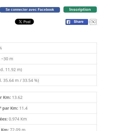
Inscription
Se connecter avec Facebook
%
:
~30 m
d. 11.92 m)
. 35.64 m / 33.54 %)
ar Km:
13.62
º par Km:
11.4
lées:
0.974 Km
r Km:
72.09 m