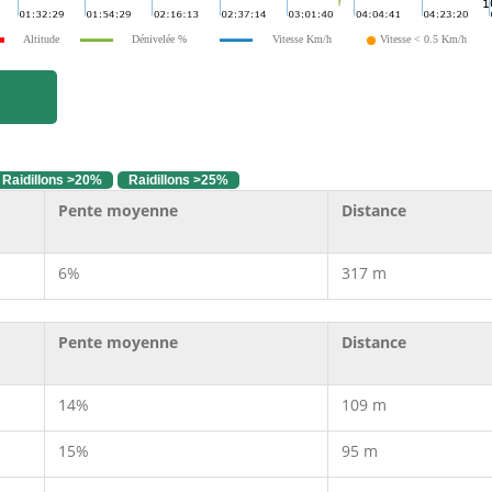
Altitude
Dénivelée %
Vitesse Km/h
Vitesse < 0.5 Km/h
Raidillons >20%
Raidillons >25%
Pente moyenne
Distance
6%
317 m
Pente moyenne
Distance
14%
109 m
15%
95 m