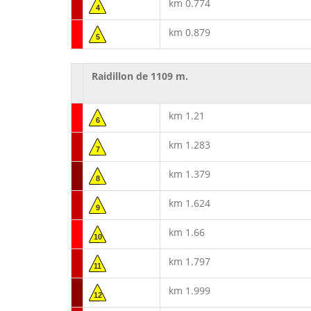
km 0.774
4
km 0.879
5
Raidillon de 1109 m.
km 1.21
6
km 1.283
7
km 1.379
8
km 1.624
9
km 1.66
10
km 1.797
11
km 1.999
12