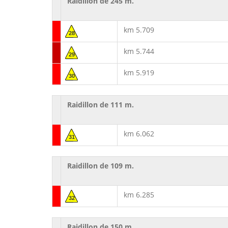
Raidillon de 245 m.
km 5.709
28
km 5.744
29
km 5.919
30
Raidillon de 111 m.
km 6.062
31
Raidillon de 109 m.
km 6.285
32
Raidillon de 150 m.