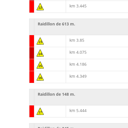
km 3.445
22
Raidillon de 613 m.
km 3.85
23
km 4.075
24
km 4.186
25
km 4.349
26
Raidillon de 148 m.
km 5.444
27