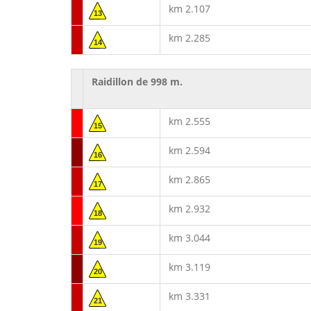
km 2.107
13
km 2.285
14
Raidillon de 998 m.
km 2.555
15
km 2.594
16
km 2.865
17
km 2.932
18
km 3.044
19
km 3.119
20
km 3.331
21