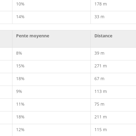
10%
178 m
14%
33 m
Pente moyenne
Distance
8%
39 m
15%
271 m
18%
67 m
9%
113 m
11%
75 m
18%
211 m
12%
115 m