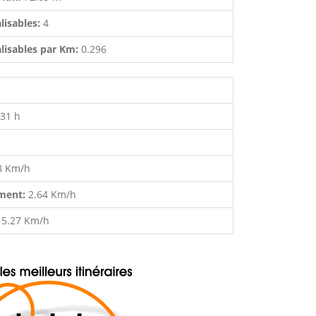
lisables:
4
lisables par Km:
0.296
:31 h
8 Km/h
ment:
2.64 Km/h
:
5.27 Km/h