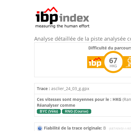
Analyse détaillée de la piste analysé
Difficulté du parcour
67
HKG
Trace :
asclier_24_03_g.gpx
Ces vitesses sont moyennes pour le : HKG
(Ra
Réanalyser comme
BYC (Vélo)
RNG (Course)
Fiabilité de la trace originale:
B
(687/69/0/-/-/6