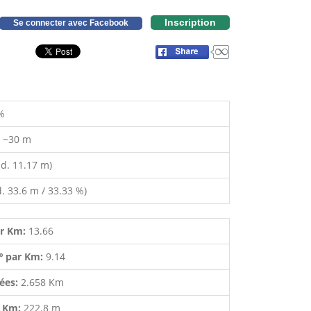
Inscription
Se connecter avec Facebook
%
:
~30 m
d. 11.17 m)
. 33.6 m / 33.33 %)
ar Km:
13.66
º par Km:
9.14
lées:
2.658 Km
r Km:
222.8 m