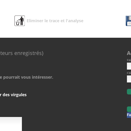
Eliminer le trace et l'analyse
ateurs enregistrés)
A
Uti
Clé
e pourrait vous intéresser.
r des virgules
Fa