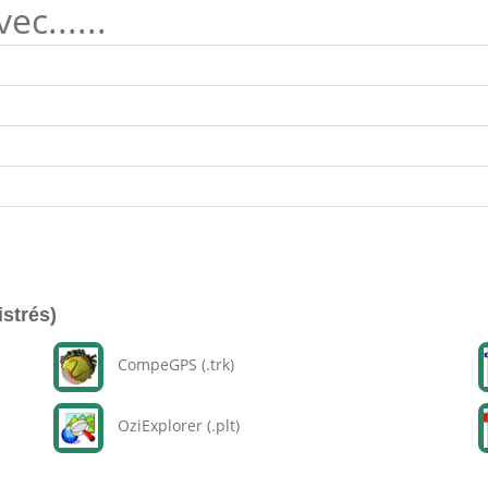
c......
istrés)
CompeGPS (.trk)
OziExplorer (.plt)