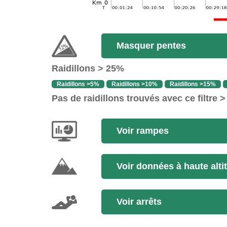
Masquer pentes
Raidillons > 25%
Raidillons >5%
Raidillons >10%
Raidillons >15%
Pas de raidillons trouvés avec ce filtre 
Voir rampes
Voir données à haute alti
Voir arrêts