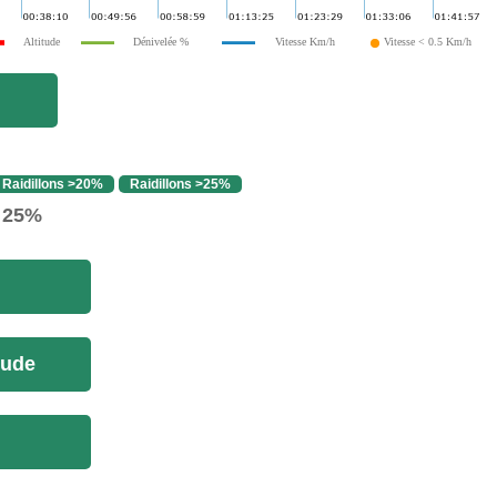
Altitude
Dénivelée %
Vitesse Km/h
Vitesse < 0.5 Km/h
Raidillons >20%
Raidillons >25%
> 25%
tude