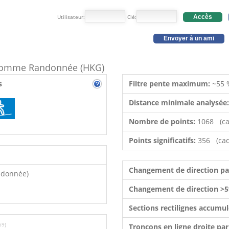
Utilisateur:
Clé:
Accès
Envoyer à un ami
e comme Randonnée (HKG)
s
Filtre pente maximum:
~55 
Distance minimale analysée
Nombre de points:
1068 (ca
Points significatifs:
356 (cad
Changement de direction p
ndonnée)
Changement de direction >5
Sections rectilignes accumu
69)
Tronçons en ligne droite pa