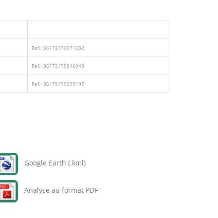
Ref.: 36172170671632
Ref.: 36172170846048
Ref.: 36172170699197
Google Earth (.kml)
Analyse au format PDF