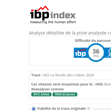
Analyse détaillée de la piste analysé
Difficulté du parcour
36
HKG
Trace :
602-La Rando des crêpes 2024
Ces vitesses sont moyennes pour le : HKG
(Ra
Réanalyser comme
BYC (Vélo)
RNG (Course)
Fiabilité de la trace originale:
D
(129/34/2/2/4/