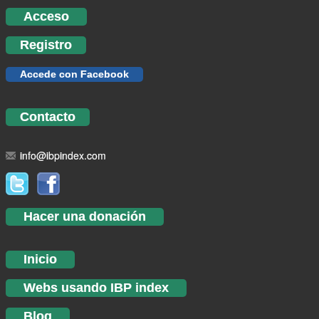
Acceso
Registro
Accede con Facebook
Contacto
info@ibpindex.com
Hacer una donación
Inicio
Webs usando IBP index
Blog